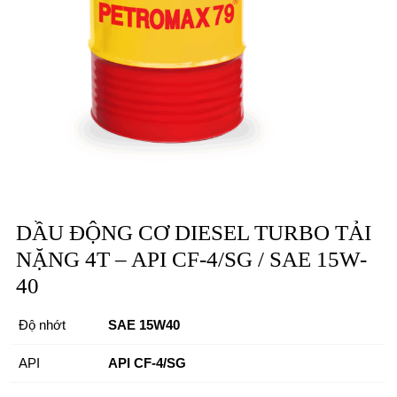
DẦU ĐỘNG CƠ DIESEL TURBO TẢI
NẶNG 4T – API CF-4/SG / SAE 15W-
40
Độ nhớt
SAE 15W40
API
API CF-4/SG