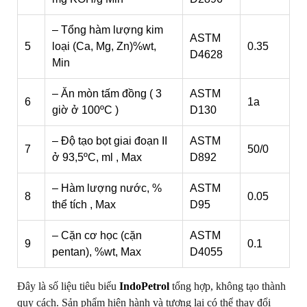
– Tổng hàm lượng kim
ASTM
5
loại (Ca, Mg, Zn)%wt,
0.35
D4628
Min
– Ăn mòn tấm đồng ( 3
ASTM
6
1a
giờ ở 100ºC )
D130
– Độ tạo bọt giai đoạn II
ASTM
7
50/0
ở 93,5ºC, ml , Max
D892
– Hàm lượng nước, %
ASTM
8
0.05
thể tích , Max
D95
– Cặn cơ học (cặn
ASTM
9
0.1
pentan), %wt, Max
D4055
Đây là số liệu tiêu biểu
IndoPetrol
tổng hợp, không tạo thành
quy cách. Sản phẩm hiện hành và tương lai có thể thay đổi