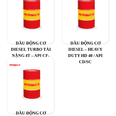
DẦU ĐỘNG CƠ
DẦU ĐỘNG CƠ
DIESEL TURBO TẢI
DIESEL – HEAVY
NẶNG 4T – API CF-
DUTY HD 40 / API
4/SG / SAE 20W-50
CD/SC
DẦU ĐỘNG CƠ