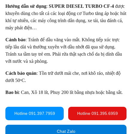
Hướng dẫn sử dụng
:
SUPER DIESEL TURBO CF-4
được
khuyên dùng cho tất cả các loại động cơ Turbo tăng áp hoặc hút
khí tự nhiên, các máy công trình dân dụng, xe tải, tàu đánh cá,
máy phát điện…
Cảnh báo
: Tránh để dầu văng vào mắt. Không tiếp xúc trực
tiếp lâu dài và thường xuyên với dầu nhớt đã qua sử dụng.
Tránh xa tầm tay trẻ em. Phải rửa thật sạch chổ da bị dính dầu
với nước và xà phòng.
Cách bảo quản
: Tồn trữ dưới mái che, nơi khô ráo, nhiệt độ
dưới 50ᵒC.
Bao bì
: Can, Xô 18 lít, Phuy 200 lít bằng nhựa hoặc bằng sắt.
Hotline 091.397.7959
Hotline 091.395.6959
Chat Zalo