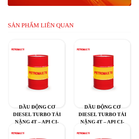
SẢN PHẨM LIÊN QUAN
DẦU ĐỘNG CƠ
DẦU ĐỘNG CƠ
DIESEL TURBO TẢI
DIESEL TURBO TẢI
NẶNG 4T – API CI-
NẶNG 4T – API CI-
4/SL / SAE 15W-40
4/SL / SAE 20W-50