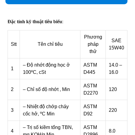
Đặc tính kỹ thuật tiêu biểu
:
Phương
SAE
Stt
Tên chỉ tiêu
pháp
15W40
thử
– Độ nhớt động học ở
ASTM
14.0 –
1
100ºC, cSt
D445
16.0
ASTM
2
– Chỉ số độ nhớt , Min
120
D2270
– Nhiệt độ chớp cháy
ASTM
3
220
cốc hở, ºC Min
D92
– Trị số kiềm tổng TBN,
ASTM
4
8.0
mg KOH/g Min
D2896