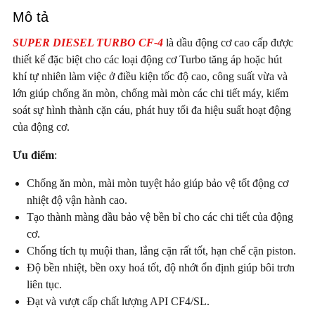
Mô tả
SUPER DIESEL TURBO CF-4
là dầu động cơ cao cấp được
thiết kế đặc biệt cho các loại động cơ Turbo tăng áp hoặc hút
khí tự nhiên làm việc ở điều kiện tốc độ cao, công suất vừa và
lớn giúp chống ăn mòn, chống mài mòn các chi tiết máy, kiểm
soát sự hình thành cặn cáu, phát huy tối đa hiệu suất hoạt động
của động cơ.
Ưu điểm
:
Chống ăn mòn, mài mòn tuyệt hảo giúp bảo vệ tốt động cơ
nhiệt độ vận hành cao.
Tạo thành màng dầu bảo vệ bền bỉ cho các chi tiết của động
cơ.
Chống tích tụ muội than, lắng cặn rất tốt, hạn chế cặn piston.
Độ bền nhiệt, bền oxy hoá tốt, độ nhớt ổn định giúp bôi trơn
liên tục.
Đạt và vượt cấp chất lượng API CF4/SL.