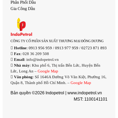
Phân Phối Dầu
Gia Công Dầu
CÔNG TY CỔ PHẦN SẢN XUẤT THƯƠNG MẠI ĐÔNG DƯƠNG
Hotline
:
0913 956 959
/
0913 977 959
/
02723 871 893
Fax
: 028 36 209 508
Email
: info@indopetrol.vn
Nhà máy
: Khu phố 6, Thị trấn Bến Lức, Huyện Bến
Lức, Long An –
Google Map
Văn phòng
: Số 1646A Đường Võ Văn Kiệt, Phường 16,
Quận 8, Thành phố Hồ Chí Minh. –
Google Map
Bản quyền ©2026 Indopetrol |
www.indopetrol.vn
MST: 1100141101