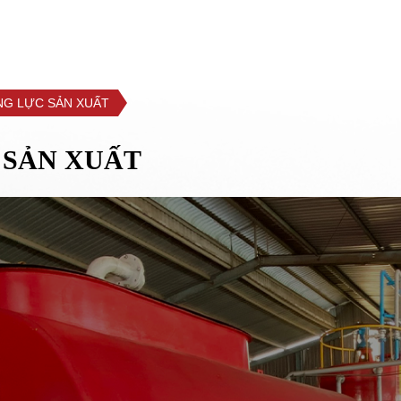
ENGLISH
HỒ SƠ NĂNG LỰC
NG LỰC SẢN XUẤT
 SẢN XUẤT