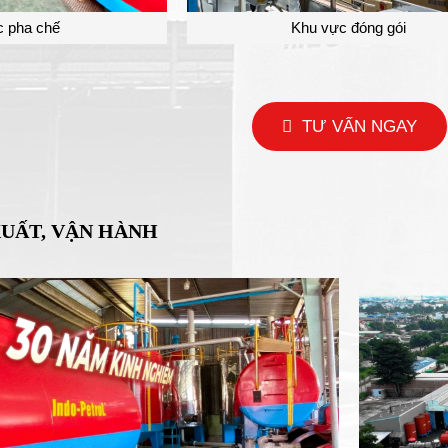
c pha chế
Khu vực đóng gói
TƯ VẤN NGAY
XUẤT, VẬN HÀNH