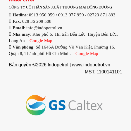
CÔNG TY CỔ PHẦN SẢN XUẤT THƯƠNG MẠI ĐÔNG DƯƠNG
Hotline
:
0913 956 959
/
0913 977 959
/
02723 871 893
Fax
: 028 36 209 508
Email
: info@indopetrol.vn
Nhà máy
: Khu phố 6, Thị trấn Bến Lức, Huyện Bến Lức,
Long An –
Google Map
Văn phòng
: Số 1646A Đường Võ Văn Kiệt, Phường 16,
Quận 8, Thành phố Hồ Chí Minh. –
Google Map
Bản quyền ©2026 Indopetrol |
www.indopetrol.vn
MST: 1100141101