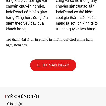
rộng khắp và đội ngũ vận
cung và có hệ thống dây
chuyển chuyên nghiệp,
chuyền sản xuất tối tân,
IndoPetrol đảm bảo giao
IndoPetrol có thể kiểm
hàng đúng hẹn, đúng địa
soát giá thành sản xuất,
điểm theo yêu cầu của
mang lại lợi ích kinh tế tối
khách hàng.
ưu cho quý khách hàng.
Trở thành đại lý phân phối dầu nhớt IndoPetrol chính hãng
ngay hôm nay.
TƯ VẤN NGAY
VỀ CHÚNG TÔI
Giới thiệu