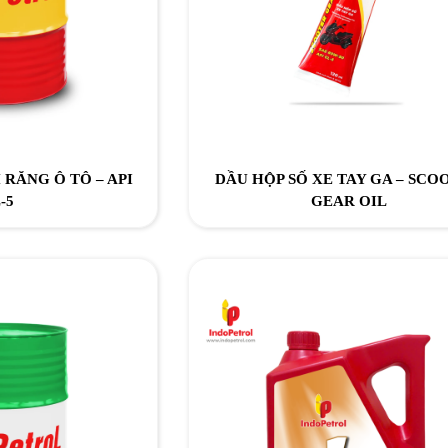
 RĂNG Ô TÔ – API
DẦU HỘP SỐ XE TAY GA – SCO
-5
GEAR OIL