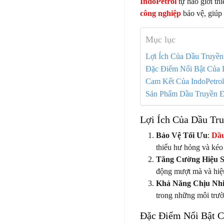
IndoPetrol
tự hào giới t
công nghiệp
bảo vệ, giúp t
Mục lục
Lợi Ích Của Dầu Truyền
Đặc Điểm Nổi Bật Của 
Cam Kết Của IndoPetrol
Sản Phẩm Dầu Truyền Đ
Lợi Ích Của Dầu Tr
Bảo Vệ Tối Ưu
:
Dầu
thiểu hư hỏng và kéo d
Tăng Cường Hiệu S
động mượt mà và hiệu 
Khả Năng Chịu Nhi
trong những môi trườ
Đặc Điểm Nổi Bật C