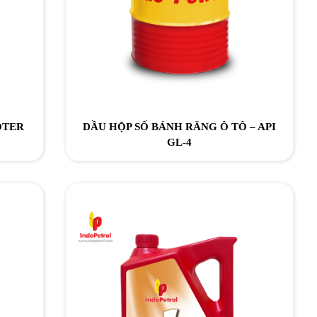
OTER
DẦU HỘP SỐ BÁNH RĂNG Ô TÔ – API
GL-4