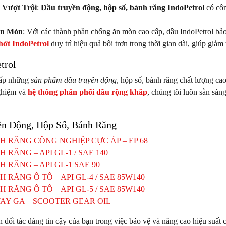
 Vượt Trội
:
Dầu truyền động, hộp số, bánh răng IndoPetrol
có côn
Ăn Mòn
: Với các thành phần chống ăn mòn cao cấp, dầu IndoPetrol bảo 
ớt IndoPetrol
duy trì hiệu quả bôi trơn trong thời gian dài, giúp giảm 
trol
cấp những
sản phẩm dầu truyền động
, hộp số, bánh răng chất lượng ca
ghiệm và
hệ thống phân phối dầu rộng khắp
, chúng tôi luôn sẵn sàn
n Động, Hộp Số, Bánh Răng
H RĂNG CÔNG NGHIỆP CỰC ÁP – EP 68
 RĂNG – API GL-1 / SAE 140
 RĂNG – API GL-1 SAE 90
 RĂNG Ô TÔ – API GL-4 / SAE 85W140
 RĂNG Ô TÔ – API GL-5 / SAE 85W140
TAY GA – SCOOTER GEAR OIL
h đối tác đáng tin cậy của bạn trong việc bảo vệ và nâng cao hiệu suất