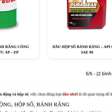
ÁNH RĂNG CÔNG
DẦU HỘP SỐ BÁNH RĂNG – API G
C ÁP – EP
SAE 90
5/5 - (2 bìn
n động và hộp số
, việc chọn đúng loại
dầu nhớt
là rất quan trọng để 
ỘNG, HỘP SỐ, BÁNH RĂNG