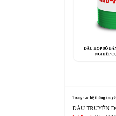
DẦU HỘP SỐ B
NGHIỆP CỰ
Trong các
hệ thống truyề
DẦU TRUYỀN Đ