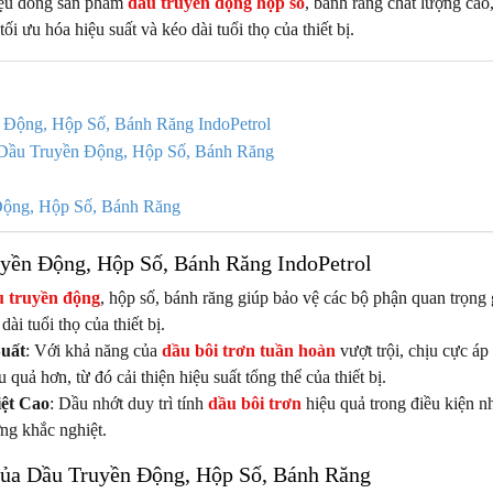
hiệu dòng sản phẩm
dầu truyền động hộp số
, bánh răng chất lượng cao
ối ưu hóa hiệu suất và kéo dài tuổi thọ của thiết bị.
 Động, Hộp Số, Bánh Răng IndoPetrol
Dầu Truyền Động, Hộp Số, Bánh Răng
ộng, Hộp Số, Bánh Răng
uyền Động, Hộp Số, Bánh Răng IndoPetrol
 truyền động
, hộp số, bánh răng giúp bảo vệ các bộ phận quan trọn
ài tuổi thọ của thiết bị.
uất
: Với khả năng của
dầu bôi trơn tuần hoàn
vượt trội, chịu cực áp
quả hơn, từ đó cải thiện hiệu suất tổng thể của thiết bị.
ệt Cao
: Dầu nhớt duy trì tính
dầu bôi trơn
hiệu quả trong điều kiện n
ng khắc nghiệt.
ủa Dầu Truyền Động, Hộp Số, Bánh Răng