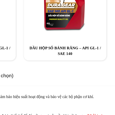
L-1 /
DẦU HỘP SỐ BÁNH RĂNG – API GL-1 /
SAE 140
h chọn)
đảm bảo hiệu suất hoạt động và bảo vệ các bộ phận cơ khí.