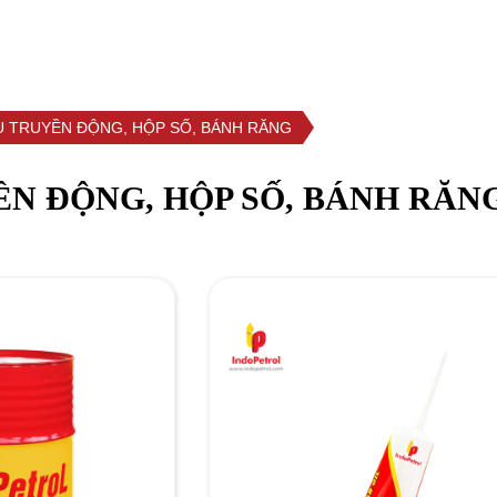
ENGLISH
HỒ SƠ NĂNG LỰC
U TRUYỀN ĐỘNG, HỘP SỐ, BÁNH RĂNG
N ĐỘNG, HỘP SỐ, BÁNH RĂN