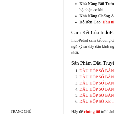
Khả Năng Bôi Trơn
bộ phận cơ khí.
Khả Năng Chống 
Độ Bền Cao
:
Dầu nh
Cam Kết Của IndoPe
IndoPetrol cam kết cung 
ngũ kỹ sư dày dặn kinh n
nhất.
Sản Phẩm Dầu Truyề
DẦU HỘP SỐ BÁN
DẦU HỘP SỐ BÁNH
DẦU HỘP SỐ BÁNH
DẦU HỘP SỐ BÁNH
DẦU HỘP SỐ BÁNH
DẦU HỘP SỐ XE 
Hãy để
chúng tôi
trở thàn
TRANG CHỦ