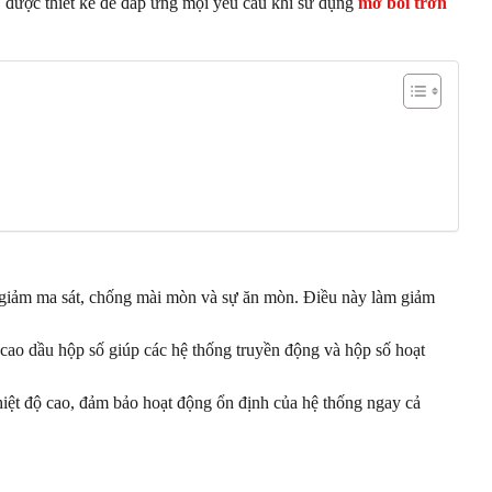
, được thiết kế để đáp ứng mọi yêu cầu khi sử dụng
mỡ bôi trơn
g giảm ma sát, chống mài mòn và sự ăn mòn. Điều này làm giảm
 cao dầu hộp số giúp các hệ thống truyền động và hộp số hoạt
hiệt độ cao, đảm bảo hoạt động ổn định của hệ thống ngay cả