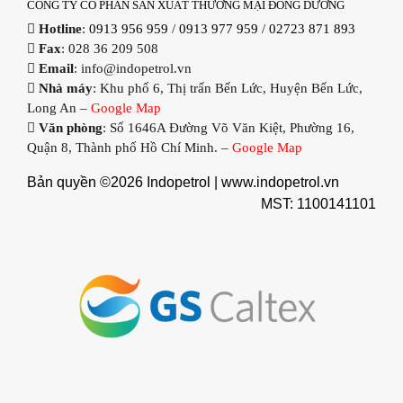
CÔNG TY CỔ PHẦN SẢN XUẤT THƯƠNG MẠI ĐÔNG DƯƠNG
Hotline
:
0913 956 959
/
0913 977 959
/
02723 871 893
Fax
: 028 36 209 508
Email
: info@indopetrol.vn
Nhà máy
: Khu phố 6, Thị trấn Bến Lức, Huyện Bến Lức,
Long An –
Google Map
Văn phòng
: Số 1646A Đường Võ Văn Kiệt, Phường 16,
Quận 8, Thành phố Hồ Chí Minh. –
Google Map
Bản quyền ©2026 Indopetrol |
www.indopetrol.vn
MST: 1100141101