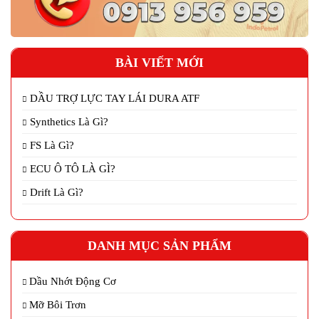
BÀI VIẾT MỚI
DẦU TRỢ LỰC TAY LÁI DURA ATF
Synthetics Là Gì?
FS Là Gì?
ECU Ô TÔ LÀ GÌ?
Drift Là Gì?
DANH MỤC SẢN PHẨM
Dầu Nhớt Động Cơ
Mỡ Bôi Trơn