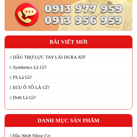
BÀI VIẾT MỚI
DẦU TRỢ LỰC TAY LÁI DURA ATF
Synthetics Là Gì?
FS Là Gì?
ECU Ô TÔ LÀ GÌ?
Drift Là Gì?
DANH MỤC SẢN PHẨM
Dầu Nhớt Động Cơ