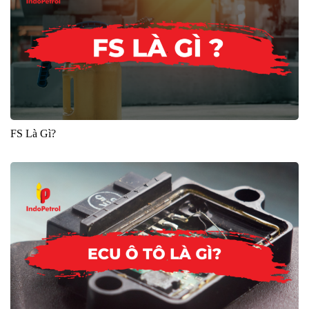
FS Là Gì?