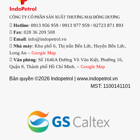
CÔNG TY CỔ PHẦN SẢN XUẤT THƯƠNG MẠI ĐÔNG DƯƠNG
Hotline
:
0913 956 959
/
0913 977 959
/
02723 871 893
Fax
: 028 36 209 508
Email
: info@indopetrol.vn
Nhà máy
: Khu phố 6, Thị trấn Bến Lức, Huyện Bến Lức,
Long An –
Google Map
Văn phòng
: Số 1646A Đường Võ Văn Kiệt, Phường 16,
Quận 8, Thành phố Hồ Chí Minh. –
Google Map
Bản quyền ©2026 Indopetrol |
www.indopetrol.vn
MST: 1100141101