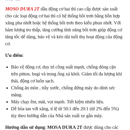
MOSO DURA 2T
dầu động cơ hai thì cao cấp được sản xuất
cho các loại động cơ hai thì có hệ thống bôi trơn bằng hỗn hợp
xăng pha nhớt hoặc hệ thống bôi trơn theo kiểu phun nhớt. Với
hàm lượng tro thấp, tăng cường tính năng bôi trơn giúp động cơ
tăng tốc dể dàng, bảo vệ và kéo dài tuổi thọ hoạt động của động
cơ.
Ưu điểm
:
Bảo vệ động cơ, duy trì công suất mạnh, chống đóng cặn
trên pitton, bugi và trong ống xả khói. Giảm tối đa lượng khí
thải, động cơ luôn sạch.
Chống ăn mòn , trầy xước, chống đứng máy do dính xéc
măng.
Máy chạy êm, mát, vọt mạnh. Tiết kiệm nhiên liệu.
Dễ hòa tan với xăng, tỉ lệ từ 50:1 đến 20:1 (từ 2% đến 5%)
tùy theo hướng dẫn của Nhà sản xuất xe gắn máy.
Hướng dẫn sử dụng
:
MOSA DURA 2T
được dùng cho các