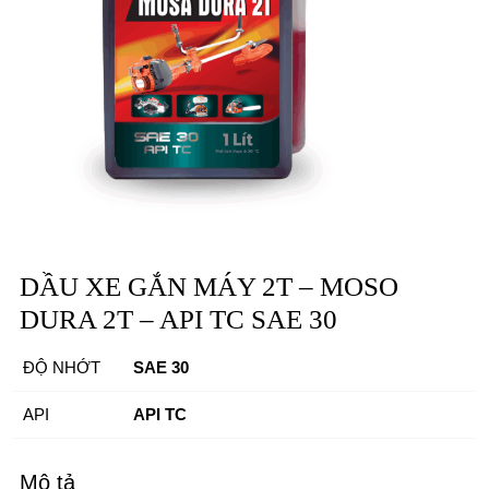
DẦU XE GẮN MÁY 2T – MOSO
DURA 2T – API TC SAE 30
ĐỘ NHỚT
SAE 30
API
API TC
Mô tả