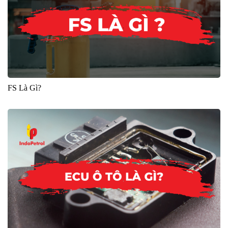
FS Là Gì?