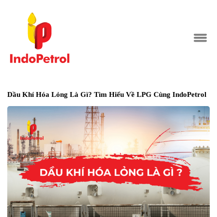
Dầu Khí Hóa Lỏng Là Gì? Tìm Hiểu Về LPG Cùng IndoPetrol