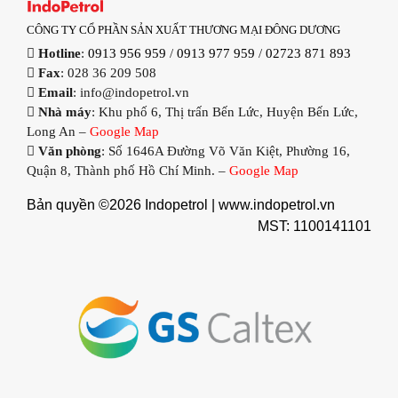
CÔNG TY CỔ PHẦN SẢN XUẤT THƯƠNG MẠI ĐÔNG DƯƠNG
Hotline
:
0913 956 959
/
0913 977 959
/
02723 871 893
Fax
: 028 36 209 508
Email
: info@indopetrol.vn
Nhà máy
: Khu phố 6, Thị trấn Bến Lức, Huyện Bến Lức,
Long An –
Google Map
Văn phòng
: Số 1646A Đường Võ Văn Kiệt, Phường 16,
Quận 8, Thành phố Hồ Chí Minh. –
Google Map
Bản quyền ©2026 Indopetrol |
www.indopetrol.vn
MST: 1100141101