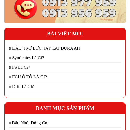
BÀI VIẾT MỚI
DẦU TRỢ LỰC TAY LÁI DURA ATF
Synthetics Là Gì?
FS Là Gì?
ECU Ô TÔ LÀ GÌ?
Drift Là Gì?
DANH MỤC SẢN PHẨM
Dầu Nhớt Động Cơ