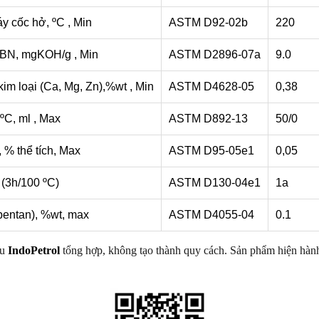
y cốc hở, ºC , Min
ASTM D92-02b
220
 TBN, mgKOH/g , Min
ASTM D2896-07a
9.0
m loại (Ca, Mg, Zn),%wt , Min
ASTM D4628-05
0,38
 ºC, ml , Max
ASTM D892-13
50/0
% thể tích, Max
ASTM D95-05e1
0,05
(3h/100 ºC)
ASTM D130-04e1
1a
pentan), %wt, max
ASTM D4055-04
0.1
ểu
IndoPetrol
tổng hợp, không tạo thành quy cách. Sản phẩm hiện hành 