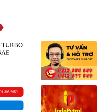
TƯ VẤN GIA CÔNG
CHÍNH SÁCH ĐẠI LÝ
L TURBO
 SAE
091.395.6959