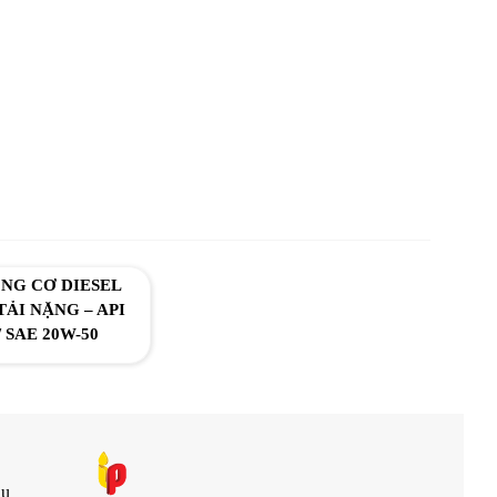
NG CƠ DIESEL
ẢI NẶNG – API
/ SAE 20W-50
ầu