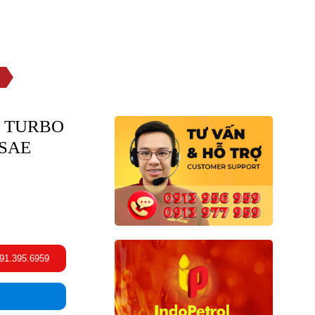
TƯ VẤN GIA CÔNG
CHÍNH SÁCH ĐẠI LÝ
L TURBO
 SAE
091.395.6959