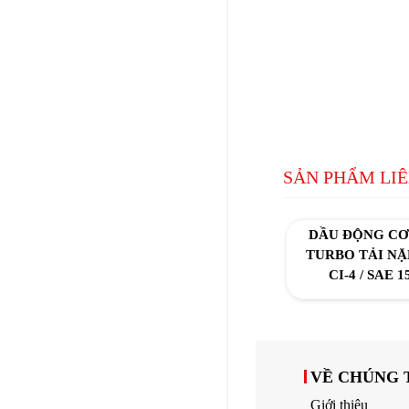
SẢN PHẨM LI
DẦU ĐỘNG CƠ
TURBO TẢI NẶ
CI-4 / SAE 
VỀ CHÚNG 
Giới thiệu