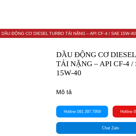
ENGLISH
HỒ SƠ NĂNG LỰC
DẦU ĐỘNG CƠ DIESEL TURBO TẢI NẶNG – API CF-4 / SAE 15W-40
DẦU ĐỘNG CƠ DIESE
TẢI NẶNG – API CF-4 /
15W-40
Mô tả
Hotline 091.397.7959
Hotline 
Chat Zalo