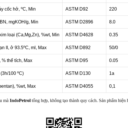
y cốc hở, ºC, Min
ASTM D92
220
 TBN, mgKOH/g, Min
ASTM D2896
8.0
im loại (Ca,Mg,Zn), %wt, Min
ASTM D4628
0.35
ạn II, ở 93.5ºC, ml, Max
ASTM D892
50/0
% thể tích, Max
ASTM D95
0.05
 (3h/100
ºC
)
ASTM D130
1a
pentan), %wt, Max
ASTM D4055
0,1
iểu mà
Indo
Petrol
tổng hợp, không tạo thành quy cách. Sản phẩm hiện h