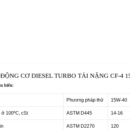
ĐỘNG CƠ DIESEL TURBO TẢI NẶNG CF-4 1
êu biểu
:
Phương pháp thử
15W-40
 ở 100ºC, cSt
ASTM D445
14-16
in
ASTM D2270
120