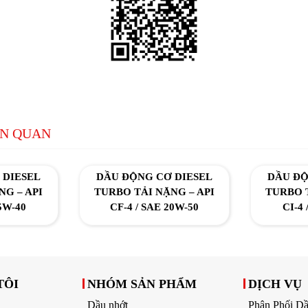
ÊN QUAN
 DIESEL
DẦU ĐỘNG CƠ DIESEL
DẦU ĐỘ
NG – API
TURBO TẢI NẶNG – API
TURBO T
15W-40
CF-4 / SAE 20W-50
CI-4 
TÔI
NHÓM SẢN PHẨM
DỊCH VỤ
Dầu nhớt
Phân Phối D