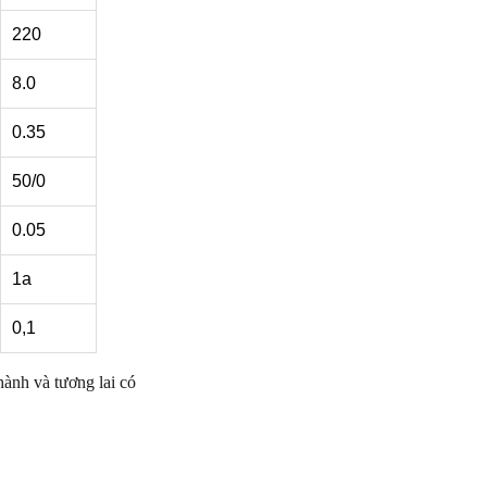
220
8.0
0.35
50/0
0.05
1a
0,1
ành và tương lai có