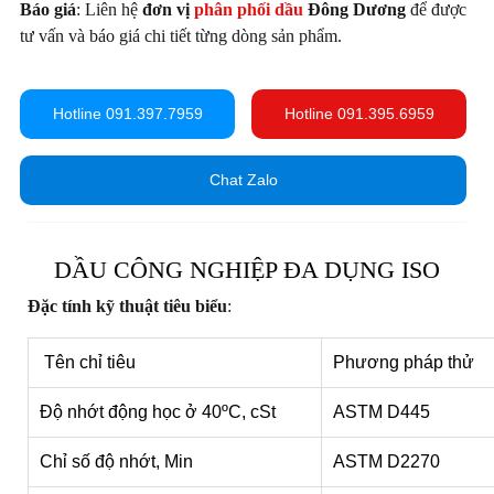
Báo giá
: Liên hệ
đơn vị
phân phối dầu
Đông Dương
để được
tư vấn và báo giá chi tiết từng dòng sản phẩm.
Hotline 091.397.7959
Hotline 091.395.6959
Chat Zalo
DẦU CÔNG NGHIỆP ĐA DỤNG ISO
Đặc tính kỹ thuật tiêu biểu
:
Tên chỉ tiêu
Phương pháp thử
Độ nhớt động học ở 40ºC, cSt
ASTM D445
Chỉ số độ nhớt, Min
ASTM D2270