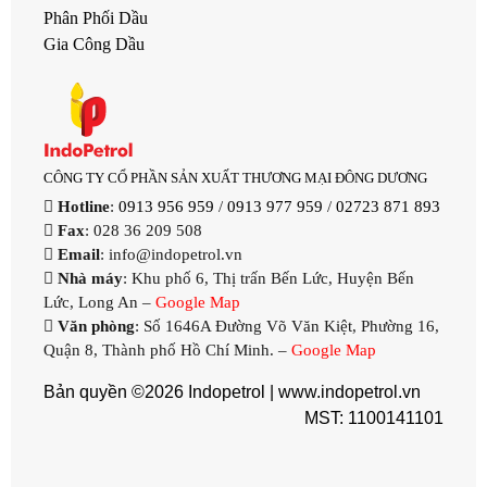
Phân Phối Dầu
Gia Công Dầu
CÔNG TY CỔ PHẦN SẢN XUẤT THƯƠNG MẠI ĐÔNG DƯƠNG
Hotline
:
0913 956 959
/
0913 977 959
/
02723 871 893
Fax
: 028 36 209 508
Email
: info@indopetrol.vn
Nhà máy
: Khu phố 6, Thị trấn Bến Lức, Huyện Bến
Lức, Long An –
Google Map
Văn phòng
: Số 1646A Đường Võ Văn Kiệt, Phường 16,
Quận 8, Thành phố Hồ Chí Minh. –
Google Map
Bản quyền ©2026 Indopetrol |
www.indopetrol.vn
MST: 1100141101