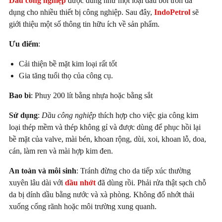
Dầu công nghiệp
được dùng như một loại dầu bôi trơn đa
dụng cho nhiều thiết bị công nghiệp. Sau đây,
IndoPetrol
sẽ
giới thiệu một số thông tin hữu ích về sản phẩm.
Ưu điểm
:
Cải thiện bề mặt kim loại rất tốt
Gia tăng tuổi thọ của công cụ.
Bao bì
: Phuy 200 lít bằng nhựa hoặc bằng sắt
Sử dụng
:
Dầu công nghiệp
thích hợp cho việc gia công kim
loại thép mềm và thép không gỉ và được dùng để phục hồi lại
bề mặt của valve, mài bén, khoan rộng, dùi, xoi, khoan lỗ, doa,
cán, làm ren và mài hợp kim đen.
An toàn và môi sinh
: Tránh đừng cho da tiếp xúc thường
xuyên lâu dài với
dầu nhớt
đã dùng rồi. Phải rửa thật sạch chỗ
da bị dính dầu bằng nước và xà phòng. Không đổ nhớt thải
xuống cống rãnh hoặc môi trường xung quanh.